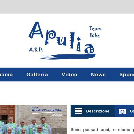
siamo
Galleria
Video
News
Spon
Descrizione
Ga
Sono passati anni, e siamo 