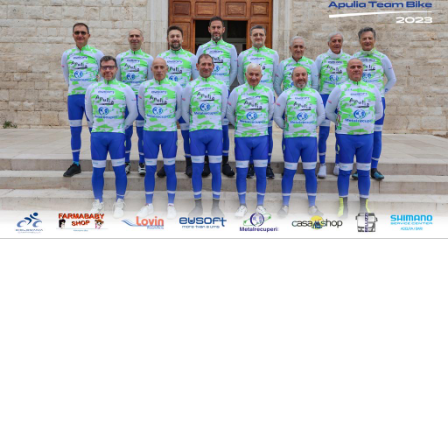
Apulia Team Bike
Via Bari 209/A 70010 Valenzano (BA)
Tel.: 3917124481
presidente@apuliateambike.it